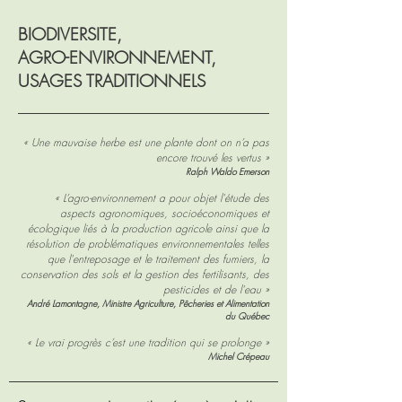
BIODIVERSITE,
AGRO-ENVIRONNEMENT,
USAGES TRADITIONNELS
« Une mauvaise herbe est une plante dont on n’a pas
encore trouvé les vertus »
Ralph Waldo
Emerson
« L’agro-environnement a pour objet l'étude des
aspects agronomiques, socioéconomiques et
écologique liés à la production agricole ainsi que la
résolution de problématiques environnementales telles
que l'entreposage et le traitement des fumiers, la
conservation des sols et la gestion des fertilisants, des
pesticides et de l'eau »
André Lamontagne, Ministre Agriculture, Pêcheries et Alimentation
du Québec
« Le vrai progrès c’est une tradition qui se prolonge »
Michel Crépeau